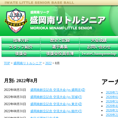
指導方針
歴史と記録
大会成績
スタッフ紹介
選手募集
お問い合わせ
後援会
後援会役員名簿
IwateChampionship
TOP
>
盛岡南リトルシニア
>
2022
>
8月
月別: 2022年8月
アー
2022年08月31日
盛岡南創立記念 交流大会 (vs 盛岡北)②
2026年
2022年08月31日
盛岡南創立記念 交流大会 (vs 宮城)①
2026年
2026年
2022年08月31日
盛岡南創立記念 交流大会 (vs 東北)②
2026年
2026年
2022年08月31日
盛岡南創立記念 交流大会 (vs 能代)①
2026年