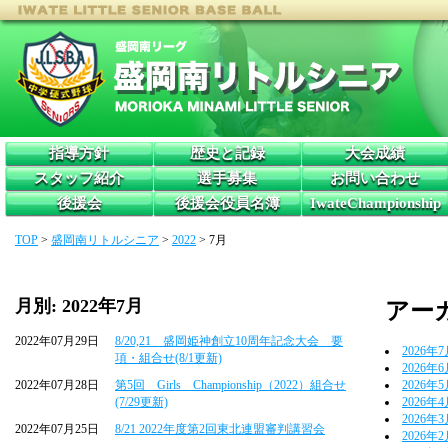
指導方針
歴史と記録
大会成績
スタッフ紹介
選手募集
お問い合わせ
後援会
後援会役員名簿
IwateChampionship
TOP
>
盛岡南リトルシニア
>
2022
>
7月
月別: 2022年7月
アー
2022年07月29日
8/20,21 盛岡姫神創立10周年記念大会 要
2026年
項・組合せ(8/1更新)
2026年
2022年07月28日
第5回 Girls Championship（2022）組合せ
2026年
(7/29更新)
2026年
2026年
2022年07月25日
8/21 2022年度第2回東北連盟審判講習会
2026年