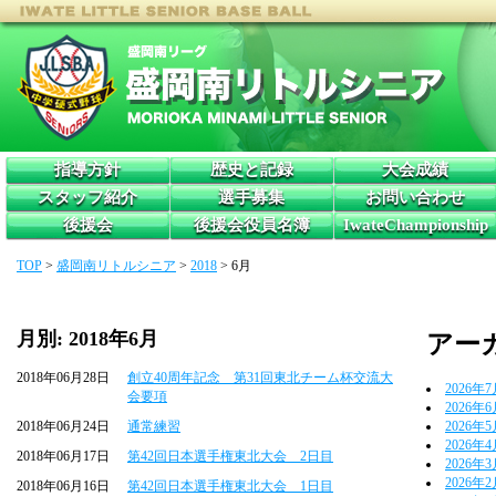
指導方針
歴史と記録
大会成績
スタッフ紹介
選手募集
お問い合わせ
後援会
後援会役員名簿
IwateChampionship
TOP
>
盛岡南リトルシニア
>
2018
>
6月
月別: 2018年6月
アー
2018年06月28日
創立40周年記念 第31回東北チーム杯交流大
2026年
会要項
2026年
2018年06月24日
通常練習
2026年
2026年
2018年06月17日
第42回日本選手権東北大会 2日目
2026年
2026年
2018年06月16日
第42回日本選手権東北大会 1日目