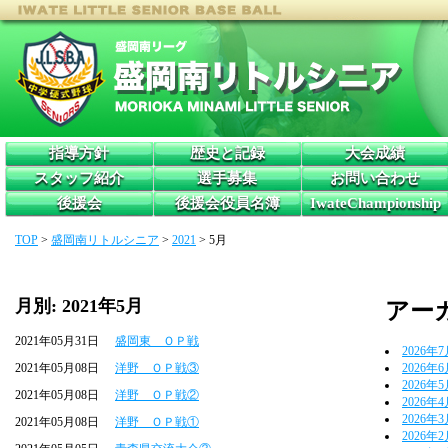
指導方針
歴史と記録
大会成績
スタッフ紹介
選手募集
お問い合わせ
後援会
後援会役員名簿
IwateChampionship
TOP
>
盛岡南リトルシニア
>
2021
>
5月
月別: 2021年5月
アー
2021年05月31日
盛岡東 ＯＰ戦
2026年
2021年05月08日
洋野 ＯＰ戦③
2026年
2026年
2021年05月08日
洋野 ＯＰ戦②
2026年
2026年
2021年05月08日
洋野 ＯＰ戦①
2026年