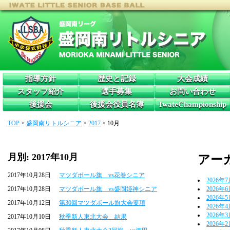
指導方針
歴史と記録
大会成績
スタッフ紹介
選手募集
お問い合わせ
後援会
後援会役員名簿
IwateChampionship
TOP
>
盛岡南リトルシニア
>
2017
>
10月
月別: 2017年10月
アー
2017年10月28日
マツダボール旗 vs花巻シニア
2026年
2017年10月28日
マツダボール旗 vs盛岡姫神シニア
2026年
2026年
2017年10月12日
第30回マツダボール旗大会要項
2026年
2026年
2017年10月10日
秋季新人東北大会 結果
2026年