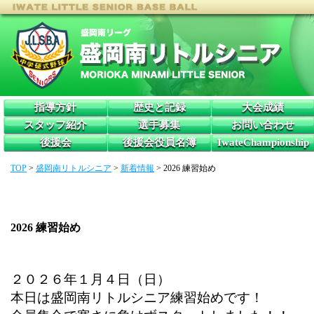
指導方針
歴史と記録
大会成績
スタッフ紹介
選手募集
お問い合わせ
後援会
後援会役員名簿
IwateChampionship
TOP
>
盛岡南リトルシニア
>
新着情報
>
2026 練習始め
2026 練習始め
２０２６年１月４日（日）
本日は盛岡南リトルシニア練習始めです！